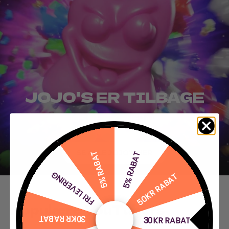
JOJO'S ER TILBAGE
JOJO'S NEXT GENERATION
SE ALLE JOJO'S HER
5% RABAT
5% RABAT
FRI LEVERING
50KR RABAT
Populære YouTubers
30KR RABAT
30KR RABAT