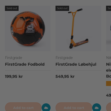
Sold out
Sold out
So
Firstgrade
Firstgrade
Ni
FirstGrade Fodbold
FirstGrade Løbehjul
Ni
el
Regular price
Regular price
Bo
199,95 kr
549,95 kr
★
Re
49
Add to cart
Add to cart