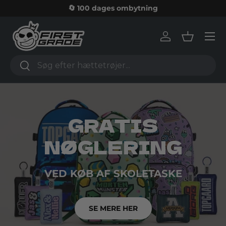
🔄 100 dages ombytning
Skip to content
Log in
Basket
Search
Search
GRATIS
NØGLERING
VED KØB AF SKOLETASKE
SE MERE HER