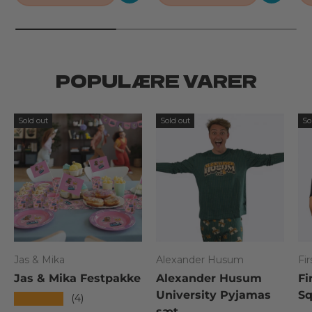
POPULÆRE VARER
Sold out
Sold out
So
Jas & Mika
Alexander Husum
Fi
Jas & Mika Festpakke
Alexander Husum
Fi
University Pyjamas
Sq
★★★★★
(4)
sæt