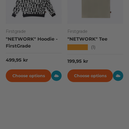
Firstgrade
Firstgrade
"NETWORK" Hoodie -
"NETWORK" Tee
FirstGrade
★★★★★
(1)
Regular price
499,95 kr
Regular price
199,95 kr
Choose options
Choose options