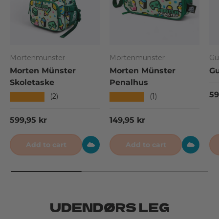
Mortenmunster
Mortenmunster
Gu
Morten Münster
Morten Münster
Gu
Skoletaske
Penalhus
Re
59
★★★★★
★★★★★
(2)
(1)
Regular price
Regular price
599,95 kr
149,95 kr
Add to cart
Add to cart
UDENDØRS LEG