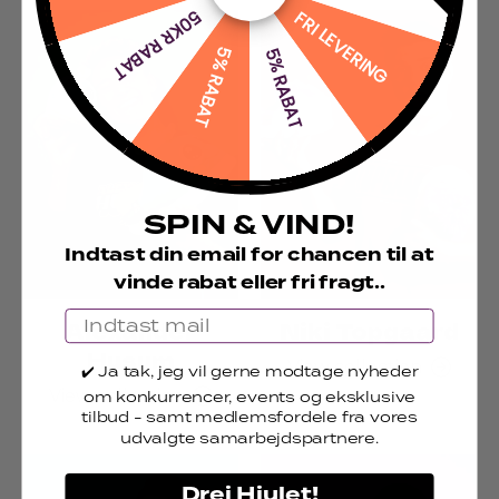
50KR RABAT
FRI LEVERING
5% RABAT
5% RABAT
SPIN & VIND!
Indtast din email for chancen til at
vinde rabat eller fri fragt..
Email
Alexander
Niki Topgaard
Husum
View collection
✔️ Ja tak, jeg vil gerne modtage nyheder
View collection
om konkurrencer, events og eksklusive
tilb
ud
- samt medlemsfordele fra vores
udvalgte samarbejdspartnere.
Drej Hjulet!