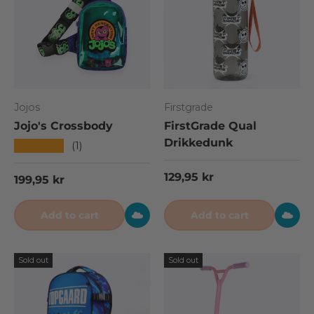
Jojos
Firstgrade
Jojo's Crossbody
FirstGrade Qual
Drikkedunk
★★★★★
(1)
Regular price
129,95 kr
Regular price
199,95 kr
Add to cart
Add to cart
Sold out
Sold out