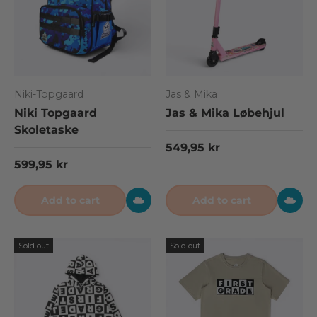
Niki-Topgaard
Jas & Mika
Niki Topgaard
Jas & Mika Løbehjul
Skoletaske
Regular price
549,95 kr
Regular price
599,95 kr
Add to cart
Add to cart
Sold out
Sold out