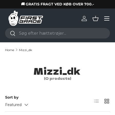
🚚 GRATIS FRAGT VED KØB OVER 700.-
Skip to content
Log in
Basket
Search
Search
Home
Mizzi_dk
Mizzi_dk
(0 products)
Sort by
List
Grid
Featured