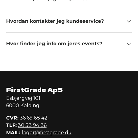
Hvordan kontakter jeg kundeservice?
Hvor finder jeg info om jeres events?
FirstGrade ApS
Esbjergvej 101
6000 Kolding
CVR:
36 69 68 42
TLF:
30 58 94 86
MAIL:
lager@firstgrade.dk