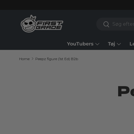
Skip to content
Search
Search
YouTubers
Tøj
L
Home
Peepz figure (1st Ed) B2b
Pe