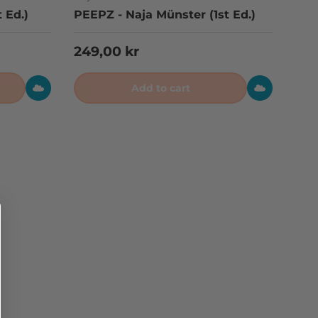
 Ed.)
PEEPZ - Naja Münster (1st Ed.)
Regular price
249,00 kr
Add to cart