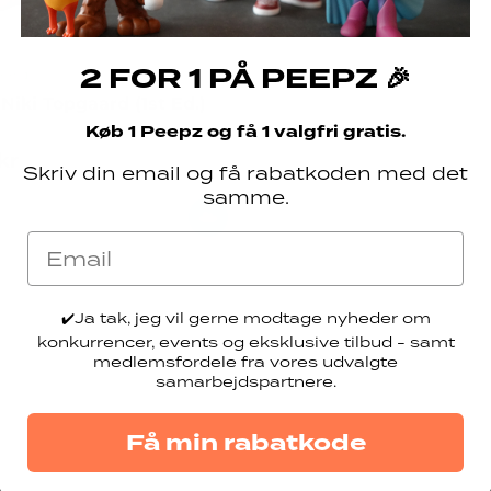
2 FOR 1 PÅ PEEPZ 🎉
aard
Niki Topgaard (1st Ed.)
Køb 1 Peepz og få 1 valgfri gratis.
 price
kr
Skriv din email og få rabatkoden med det
samme.
Add to cart
Email
✔️
Ja tak, jeg vil gerne modtage nyheder om
konkurrencer, events og eksklusive tilbud - samt
medlemsfordele fra vores udvalgte
samarbejdspartnere.
Få min rabatkode