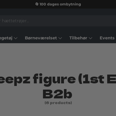
🔄 100 dages ombytning
egetøj
Børneværelset
Tilbehør
Events
epz figure (1st 
B2b
(6 products)