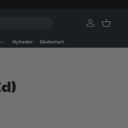
Log in
Basket
Nyheder
Skolestart
Ed)