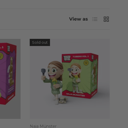
List
Grid
View as
Sold out
Naja Münster