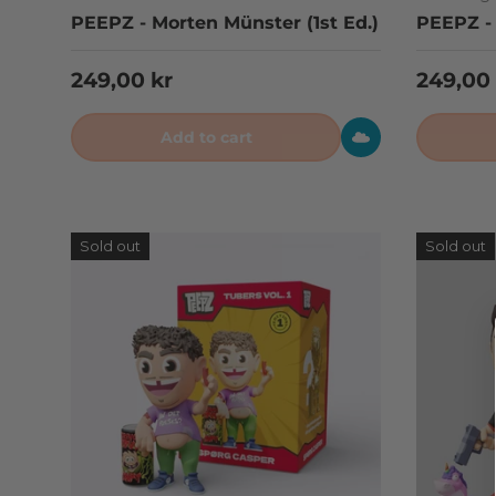
PEEPZ - Morten Münster (1st Ed.)
PEEPZ - 
Regular price
Regular
249,00 kr
249,00 
Add to cart
Sold out
Sold out