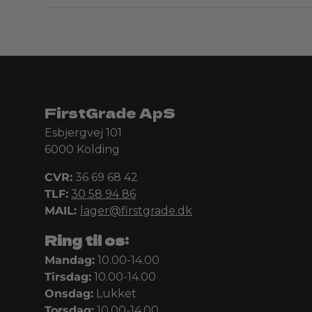
FirstGrade ApS
Esbjergvej 101
6000 Kolding
CVR:
36 69 68 42
TLF:
30 58 94 86
MAIL:
lager@firstgrade.dk
Ring til os:
Mandag:
10.00-14.00
Tirsdag:
10.00-14.00
Onsdag:
Lukket
Torsdag:
10.00-14.00