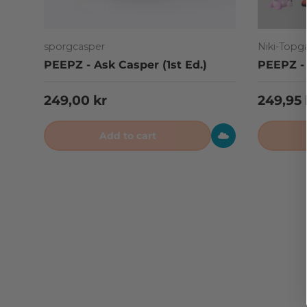
sporgcasper
Niki-Topg
PEEPZ - Ask Casper (1st Ed.)
PEEPZ - 
Regular price
Regular
249,00 kr
249,95 
Add to cart