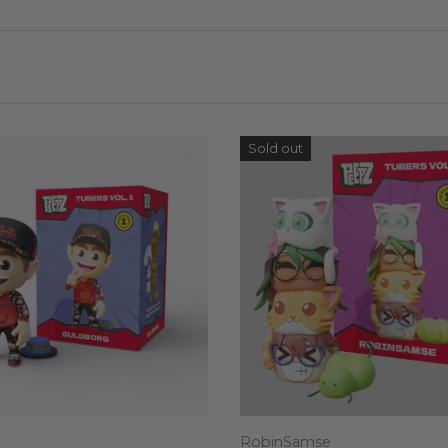
Sold out
RobinSamse