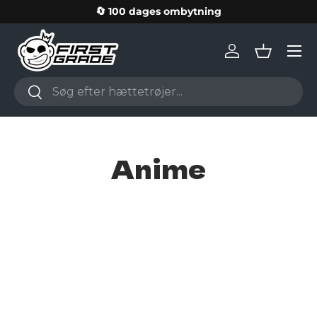
🔄 100 dages ombytning
Skip to content
Log in
Basket
Search
Search
Anime