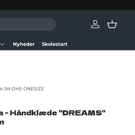
Log in
Basket
Nyheder
Skolestart
24-JM-DHE-ONESIZE
ka - Håndklæde "DREAMS"
m