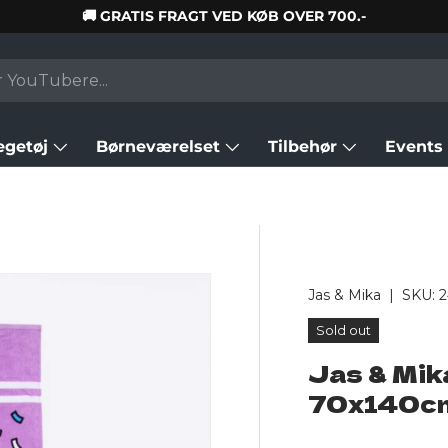
🚚 GRATIS FRAGT VED KØB OVER 700.-
egetøj
Børneværelset
Tilbehør
Events
Jas & Mika
|
SKU:
Sold out
Jas & Mi
70x140c