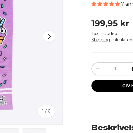
7 an
Regular p
199,95 kr
Tax included
Next
Shipping
calculated
Qty
Decrease quant
GIV 
of
1
/
6
Beskrivel