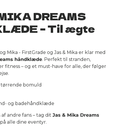
 MIKA DREAMS
LÆDE – Til ægte
og Mika - FirstGrade og Jas & Mika er klar med
reams håndklæde
. Perfekt til stranden,
r fitness – og et must-have for alle, der følger
jse.
igtørrende bomuld
rand- og badehåndklæde
 af andre fans – tag dit
Jas & Mika Dreams
å alle dine eventyr.