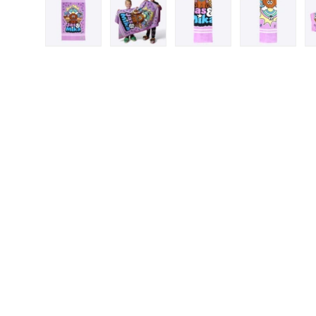
Load image 1 in gallery view
Load image 2 in gallery view
Load image 3 in gall
Load ima