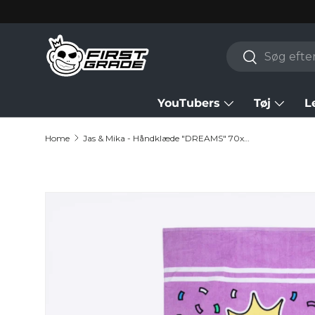
Skip to content
Search
Search
YouTubers
Tøj
L
Home
Jas & Mika - Håndklæde "DREAMS" 70x140cm
Skip to product information