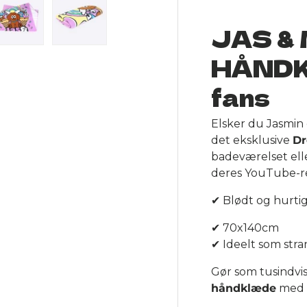
JAS &
ery view
ge 4 in gallery view
Load image 5 in gallery view
Load image 6 in gallery view
HÅNDK
fans
Elsker du Jasmin 
det eksklusive
D
badeværelset elle
deres YouTube-re
✔ Blødt og hurt
✔ 70x140cm
✔ Ideelt som st
Gør som tusindvis
håndklæde
med p