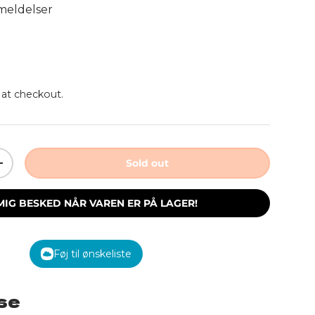
meldelser
rice
 at checkout.
Sold out
ity
Increase quantity
MIG BESKED NÅR VAREN ER PÅ LAGER!
Føj til ønskeliste
se