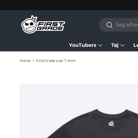
Skip to content
Search
Search
YouTubers
Tøj
L
Home
FirstGrade Lost T-shirt
Skip to product information