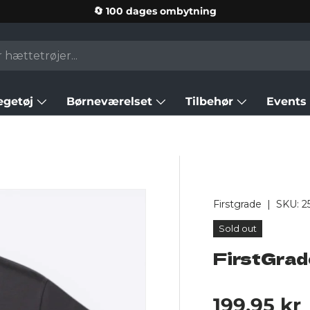
🔄 100 dages ombytning
egetøj
Børneværelset
Tilbehør
Events
Firstgrade
|
SKU:
2
Sold out
FirstGrad
Regular p
199,95 kr