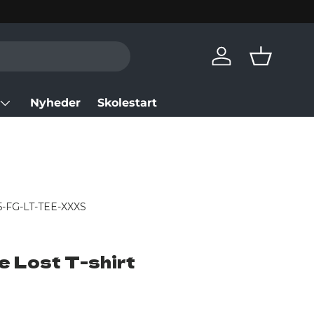
Log in
Basket
Nyheder
Skolestart
5-FG-LT-TEE-XXXS
e Lost T-shirt
rice