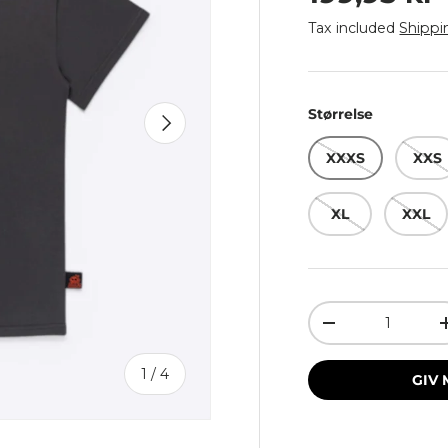
Tax included
Shippi
Størrelse
Next
XXXS
XXS
XL
XXL
Qty
Decrease quant
of
1
/
4
GIV 