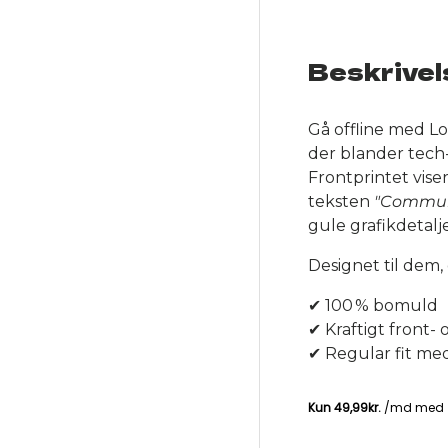
Beskrivel
ery view
ge 4 in gallery view
Gå offline med Lo
der blander tech
Frontprintet viser
teksten
"Communi
gule grafikdetalj
Designet til dem, 
✔ 100 % bomuld
✔ Kraftigt front- 
✔ Regular fit me