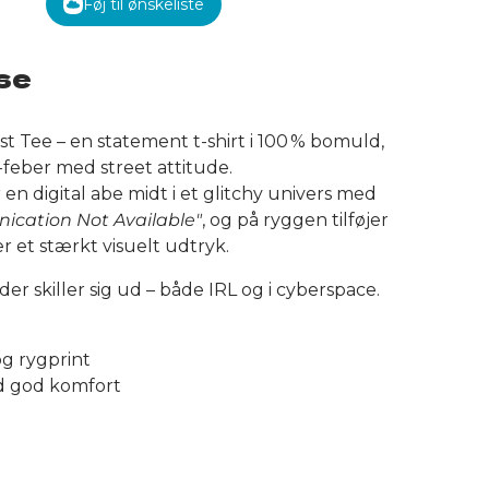
Føj til ønskeliste
se
st Tee – en statement t-shirt i 100 % bomuld,
-feber med street attitude.
 en digital abe midt i et glitchy univers med
cation Not Available"
, og på ryggen tilføjer
er et stærkt visuelt udtryk.
der skiller sig ud – både IRL og i cyberspace.
og rygprint
d god komfort