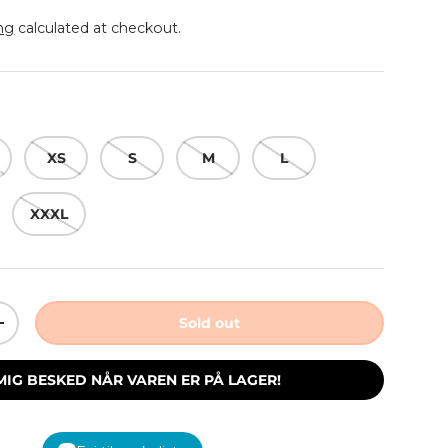
ng
calculated at checkout.
XS
S
M
L
XXXL
Sold out
ity
Increase quantity
MIG BESKED NÅR VAREN ER PÅ LAGER!