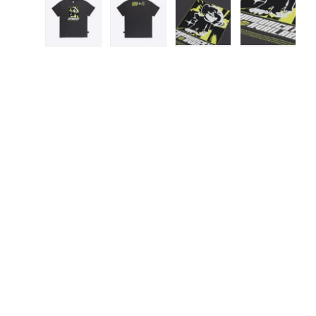
Load image 1 in gallery view
Load image 2 in gallery view
Load image 3 in gall
Load ima