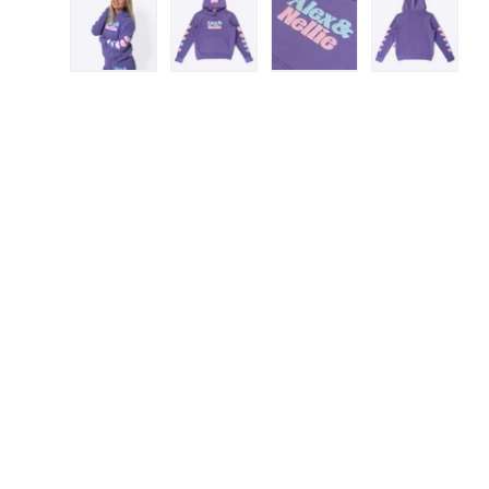
Load image 1 in gallery view
Load image 2 in gallery view
Load image 3 in gall
Load ima