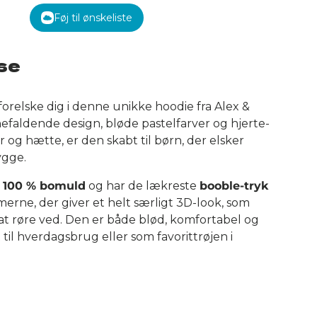
Føj til ønskeliste
se
t forelske dig i denne unikke hoodie fra Alex &
øjnefaldende design, bløde pastelfarver og hjerte-
 og hætte, er den skabt til børn, der elsker
ygge.
i
100 % bomuld
og har de lækreste
booble-tryk
erne, der giver et helt særligt 3D-look, som
at røre ved. Den er både blød, komfortabel og
 til hverdagsbrug eller som favorittrøjen i