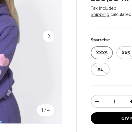
Tax included
Shipping
calculated
Next
Størrelse
XXXS
XXS
XL
Qty
Decrease quant
of
1
/
4
GIV 