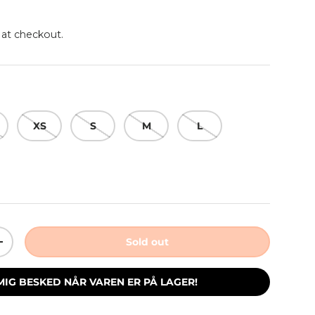
 at checkout.
XS
S
M
L
Sold out
ity
Increase quantity
MIG BESKED NÅR VAREN ER PÅ LAGER!