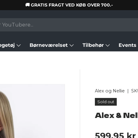
🚚 GRATIS FRAGT VED KØB OVER 700.-
egetøj
Børneværelset
Tilbehør
Events
Alex og Nellie
|
SK
Sold out
Alex & Nel
Regular p
599,95 kr