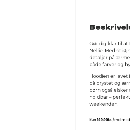
ery view
ge 4 in gallery view
Beskrivel
Gør dig klar til a
Nellie! Med sit i
detaljer på ærmer
både farver og h
Hoodien er lavet 
på brystet og ærm
børn også elsker 
holdbar – perfekt
weekenden.