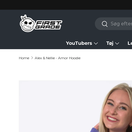
Skip to content
Search
Search
YouTubers
Tøj
L
Home
Alex & Nellie - Amor Hoodie
Skip to product information