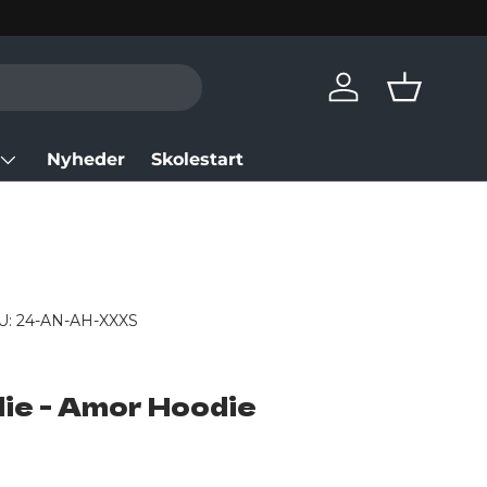
Log in
Basket
Nyheder
Skolestart
U:
24-AN-AH-XXXS
lie - Amor Hoodie
rice