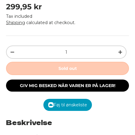
Regular price
299,95 kr
Tax included
Shipping
calculated at checkout.
Qty
Decrease quantity
Increa
Sold out
GIV MIG BESKED NÅR VAREN ER PÅ LAGER!
Føj til ønskeliste
Beskrivelse