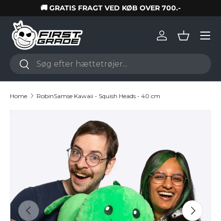
🚚 GRATIS FRAGT VED KØB OVER 700.-
Skip to content
Log in
Basket
Search
Search
Home
RobinSamse Kawaii - Squish Heads - 40 cm
Skip to product information
Previous
Next