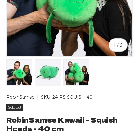
of
1
/
3
Load image 1 in gallery view
Load image 2 in gallery view
Load image 3 in gallery v
RobinSamse
|
SKU:
24-RS-SQUISH-40
Sold out
RobinSamse Kawaii - Squish
Heads - 40 cm