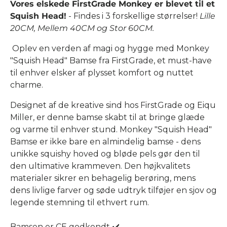
Vores elskede FirstGrade Monkey er blevet til et
Squish Head!
- Findes i 3 forskellige størrelser!
Lille
20CM, Mellem 40CM og Stor 60CM.
Oplev en verden af magi og hygge med Monkey
"Squish Head" Bamse fra FirstGrade, et must-have
til enhver elsker af plysset komfort og nuttet
charme.
Designet af de kreative sind hos FirstGrade og Eiqu
Miller, er denne bamse skabt til at bringe glæde
og varme til enhver stund. Monkey "Squish Head"
Bamse er ikke bare en almindelig bamse - dens
unikke squishy hoved og bløde pels gør den til
den ultimative krammeven. Den højkvalitets
materialer sikrer en behagelig berøring, mens
dens livlige farver og søde udtryk tilføjer en sjov og
legende stemning til ethvert rum.
Bamsen er CE godkendt ✔️