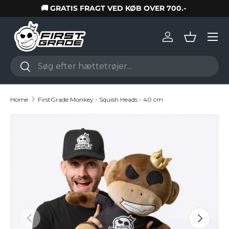
🔄 100 dages ombytning
Skip to content
Log in
Basket
Search
Search
Home
FirstGrade Monkey - Squish Heads - 40 cm
Skip to product information
Previous
Next