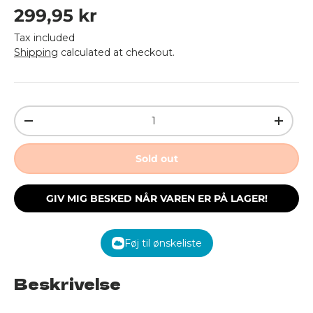
Regular price
299,95 kr
Tax included
Shipping
calculated at checkout.
Qty
Decrease quantity
Increa
Sold out
GIV MIG BESKED NÅR VAREN ER PÅ LAGER!
Føj til ønskeliste
Beskrivelse