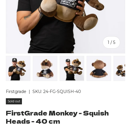
of
1
/
5
Load image 1 in gallery view
Load image 2 in gallery view
Load image 3 in gallery v
Load image 4 
Lo
Firstgrade
|
SKU:
24-FG-SQUISH-40
Sold out
FirstGrade Monkey - Squish
Heads - 40 cm