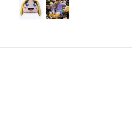
Load image 1 in gallery view
Load image 2 in gallery view