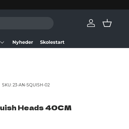
Log in
Basket
Nyheder
Skolestart
|
SKU:
23-AN-SQUISH-02
Squish Heads 40CM
rice