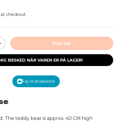
 at checkout.
Sold out
ity
Increase quantity
MIG BESKED NÅR VAREN ER PÅ LAGER!
Føj til ønskeliste
se
d. The teddy bear is approx. 40 CM high