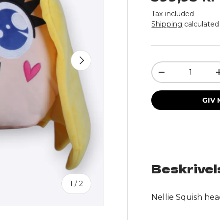
Tax included
Shipping
calculated
Next
Qty
Decrease quant
GIV 
Beskrivel
of
1
/
2
Nellie Squish hea