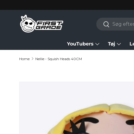
Skip to content
Search
Search
YouTubers
Tøj
L
Home
Nellie - Squish Heads 40CM
Skip to product information