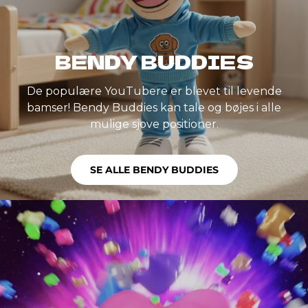
BENDY BUDDIES
De populære YouTubere er blevet til levende
bamser! Bendy Buddies kan tale og bøjes i alle
mulige sjove positioner.
SE ALLE BENDY BUDDIES