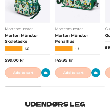
Mortenmunster
Mortenmunster
Gu
Morten Münster
Morten Münster
Gu
Skoletaske
Penalhus
Re
59
★★★★★
★★★★★
(2)
(1)
Regular price
Regular price
599,00 kr
149,95 kr
Add to cart
Add to cart
UDENDØRS LEG