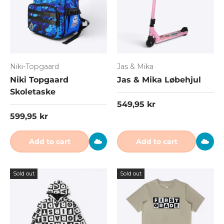
Niki-Topgaard
Jas & Mika
Niki Topgaard
Jas & Mika Løbehjul
Skoletaske
Regular price
549,95 kr
Regular price
599,95 kr
Add to cart
Add to cart
Sold out
Sold out