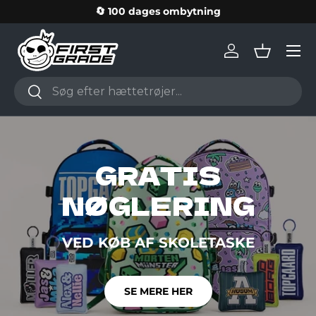
🔄 100 dages ombytning
Skip to content
Log in
Basket
Search
Search
GRATIS
NØGLERING
VED KØB AF SKOLETASKE
SE MERE HER