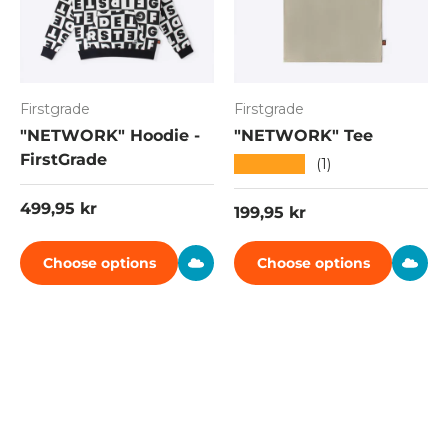
Firstgrade
Firstgrade
"NETWORK" Hoodie -
"NETWORK" Tee
FirstGrade
★★★★★
(1)
Regular price
499,95 kr
Regular price
199,95 kr
Choose options
Choose options