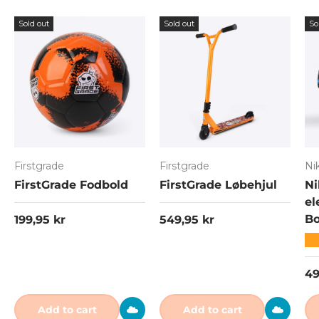
Sold out
Sold out
So
Firstgrade
Firstgrade
Ni
FirstGrade Fodbold
FirstGrade Løbehjul
Ni
el
Regular price
Regular price
Bo
199,95 kr
549,95 kr
★
Re
49
Add to cart
Add to cart