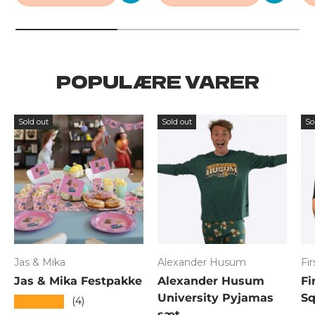
POPULÆRE VARER
Sold out
Sold out
So
Jas & Mika
Alexander Husum
Fi
Jas & Mika Festpakke
Alexander Husum
Fi
University Pyjamas
Sq
★★★★★
(4)
sæt