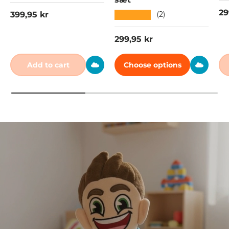
Re
29
Regular price
★★★★★
399,95 kr
(2)
Regular price
299,95 kr
Add to cart
Choose options