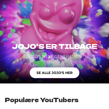
JOJO'S ER TILBAGE
JOJO'S NEXT GENERATION
SE ALLE JOJO'S HER
Populære YouTubers