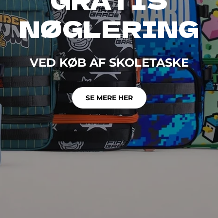
NØGLERING
VED KØB AF SKOLETASKE
SE MERE HER