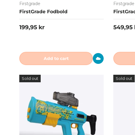
Firstgrade
Firstgrade
FirstGrade Fodbold
FirstGra
Regular price
Regular
199,95 kr
549,95 
Add to cart
Sold out
Sold out