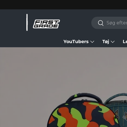
Skip to content
Search
Search
YouTubers
Tøj
L