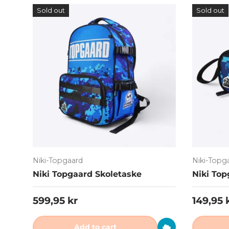
Sold out
Sold out
Niki-Topgaard
Niki-Topg
Niki Topgaard Skoletaske
Niki To
Regular price
Regular
599,95 kr
149,95 
Add to cart