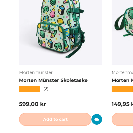
Mortenmunster
Mortenmu
Morten Münster Skoletaske
Morten 
★★★★★
★★★★★
(2)
Regular price
Regular
599,00 kr
149,95 
Add to cart