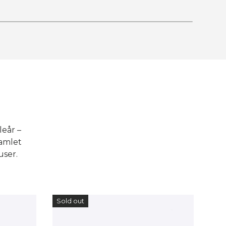
leår –
samlet
user.
Sold out