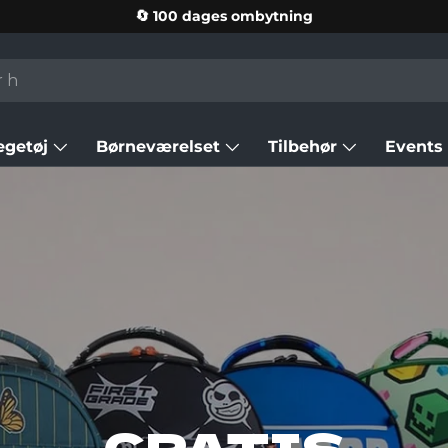
🔄 100 dages ombytning
egetøj
Børneværelset
Tilbehør
Events
GRATIS