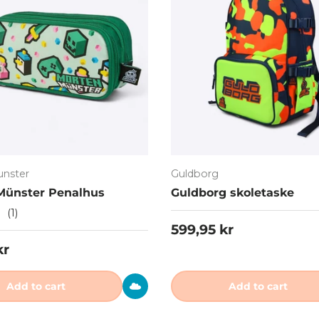
nster
Guldborg
Münster Penalhus
Guldborg skoletaske
(1)
Regular price
599,95 kr
 price
kr
Add to cart
Add to cart