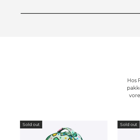
Hos F
pakke
vore
Sold out
Sold out