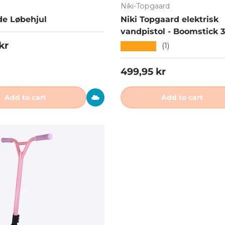
Niki-Topgaard
de Løbehjul
Niki Topgaard elektrisk
vandpistol - Boomstick 
 price
kr
★★★★★
(1)
Regular price
499,95 kr
Add to cart
Add to cart