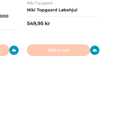
Niki-Topgaard
Niki Topgaard Løbehjul
3000
Regular price
549,95 kr
Add to cart