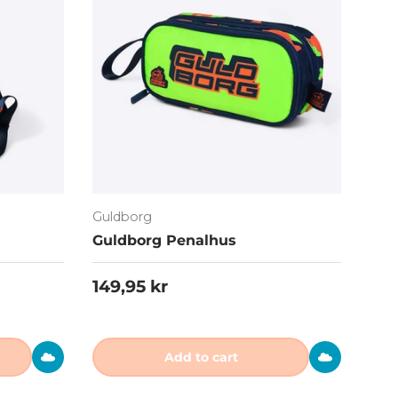
Guldborg
Guldborg Penalhus
Regular price
149,95 kr
Add to cart