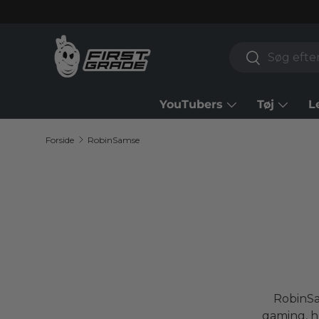
Gå til indhold
Søg
Søg
YouTubers
Tøj
L
Forside
RobinSamse
RobinSa
gaming, h