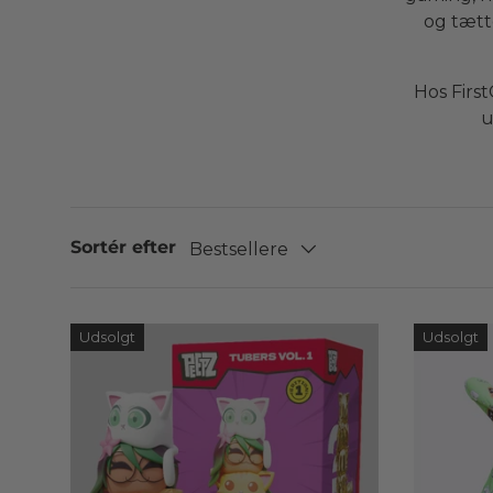
og tætt
Hos Firs
u
Sortér efter
Bestsellere
Udsolgt
Udsolgt