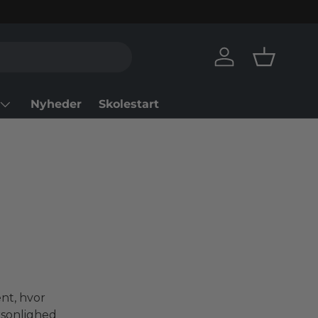
Log ind
Kurv
Nyheder
Skolestart
nt, hvor
rsonlighed