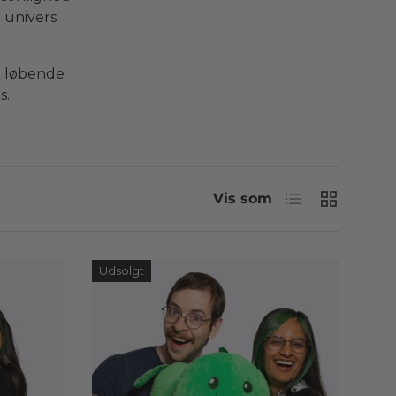
 univers
i løbende
s.
Liste
Gitter
Vis som
Udsolgt