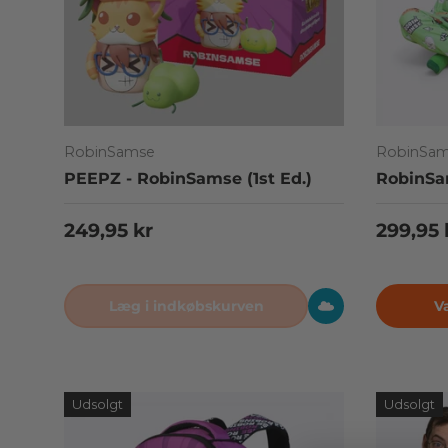
RobinSamse
RobinSa
PEEPZ - RobinSamse (1st Ed.)
RobinSa
Normalpris
Normal
249,95 kr
299,95 
Læg i indkøbskurven
V
Udsolgt
Udsolgt