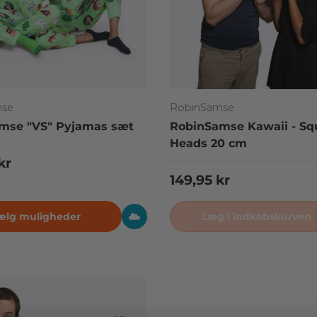
mse
RobinSamse
mse "VS" Pyjamas sæt
RobinSamse Kawaii - Sq
Heads 20 cm
pris
kr
Normalpris
149,95 kr
ælg muligheder
Læg i indkøbskurven