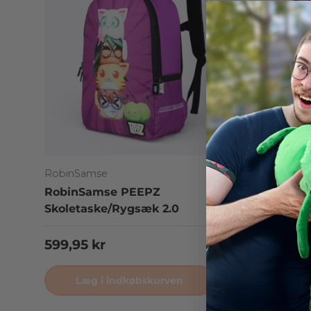
RobinSamse
RobinSa
RobinSamse PEEPZ
RobinSa
Skoletaske/Rygsæk 2.0
Heads -
Normalpris
Normal
599,95 kr
599,95 
Læg i indkøbskurven
Læg