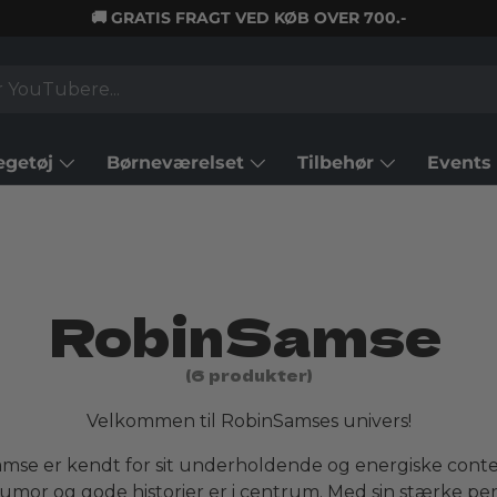
🚚 GRATIS FRAGT VED KØB OVER 700.-
egetøj
Børneværelset
Tilbehør
Events
RobinSamse
(6 produkter)
Velkommen til RobinSamses univers!
mse er kendt for sit underholdende og energiske conte
umor og gode historier er i centrum. Med sin stærke pe