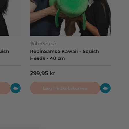
RobinSamse
uish
RobinSamse Kawaii - Squish
Heads - 40 cm
Normalpris
299,95 kr
Læg i indkøbskurven