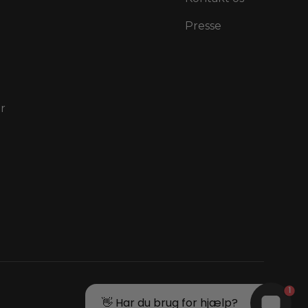
Presse
r
1
👋 Har du brug for hjælp?