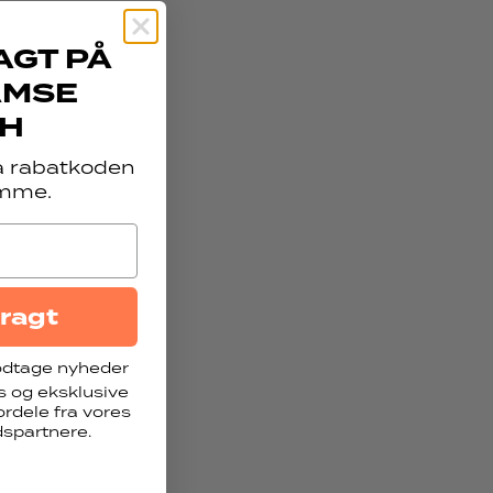
AGT PÅ
AMSE
H
få rabatkoden
mme.
fragt
modtage nyheder
s og eksklusive
rdele fra vores
spartnere.