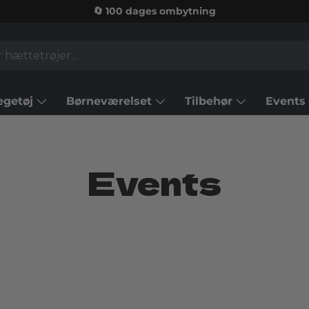
🔄 100 dages ombytning
egetøj
Børneværelset
Tilbehør
Events
Events