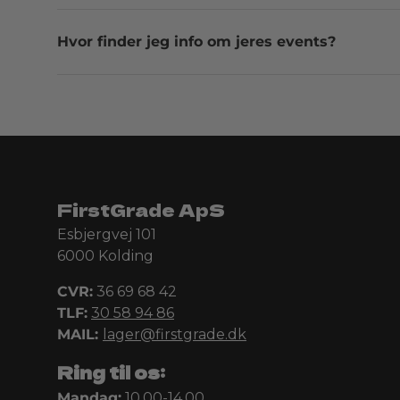
Hvor finder jeg info om jeres events?
FirstGrade ApS
Esbjergvej 101
6000 Kolding
CVR:
36 69 68 42
TLF:
30 58 94 86
MAIL:
lager@firstgrade.dk
Ring til os:
Mandag:
10.00-14.00