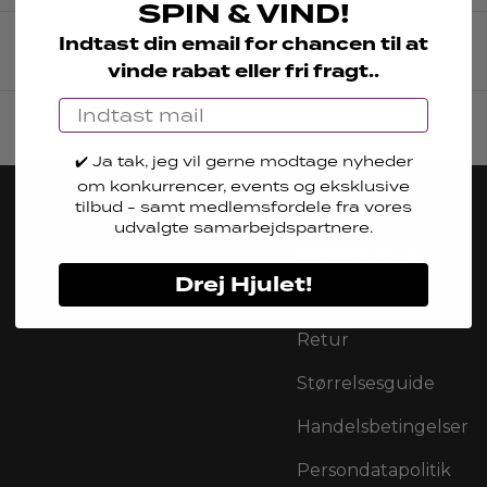
SPIN & VIND!
Indtast din email for chancen til at
vinde rabat eller fri fragt..
Email
✔️ Ja tak, jeg vil gerne modtage nyheder
om konkurrencer, events og eksklusive
tilb
ud
- samt medlemsfordele fra vores
udvalgte samarbejdspartnere.
Informationer
Drej Hjulet!
Login
Retur
Størrelsesguide
Handelsbetingelser
Persondatapolitik