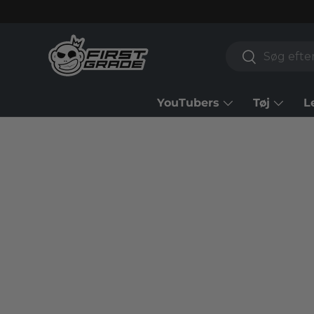
Gå til indhold
Søg
Søg
YouTubers
Tøj
L