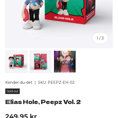
of
1
/
3
Load image 1 in gallery view
Load image 2 in gallery view
Load image 3 in gallery v
Kender-du-det
|
SKU:
PEEPZ-EH-02
Sold out
Elias Hole, Peepz Vol. 2
Regular price
249,95 kr