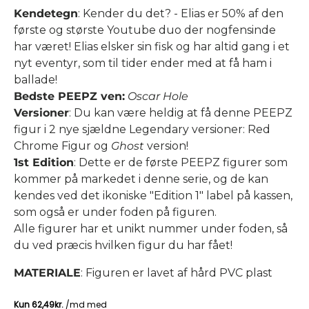
Kendetegn
: Kender du det? - Elias er 50% af den
første og største Youtube duo der nogfensinde
har været! Elias elsker sin fisk og har altid gang i et
nyt eventyr, som til tider ender med at få ham i
ballade!
Bedste PEEPZ ven:
Oscar Hole
Versioner
: Du kan være heldig at få denne PEEPZ
figur i 2 nye sjældne Legendary versioner: Red
Chrome Figur og
Ghost
version!
1st Edition
: Dette er de første PEEPZ figurer som
kommer på markedet i denne serie, og de kan
kendes ved det ikoniske "Edition 1" label på kassen,
som også er under foden på figuren.
Alle figurer har et unikt nummer under foden, så
du ved præcis hvilken figur du har fået!
MATERIALE
: Figuren er lavet af hård PVC plast