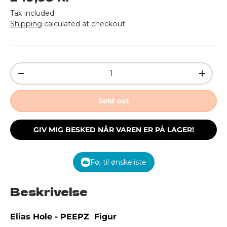
Tax included
Shipping
calculated at checkout.
Qty
Decrease quantity
Increa
Sold out
GIV MIG BESKED NÅR VAREN ER PÅ LAGER!
Føj til ønskeliste
Beskrivelse
Elias Hole - PEEPZ Figur