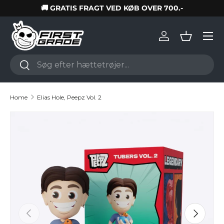
🚚 GRATIS FRAGT VED KØB OVER 700.-
Skip to content
Log in
Basket
Search
Search
Home
Elias Hole, Peepz Vol. 2
Skip to product information
Previous
Next