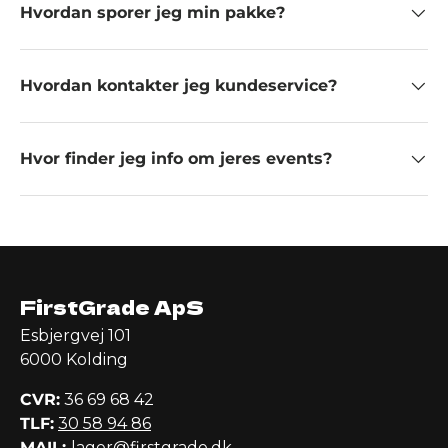
Hvordan sporer jeg min pakke?
Hvordan kontakter jeg kundeservice?
Hvor finder jeg info om jeres events?
FirstGrade ApS
Esbjergvej 101
6000 Kolding
CVR:
36 69 68 42
TLF:
30 58 94 86
MAIL:
lager@firstgrade.dk