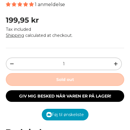
1 anmeldelse
Regular price
199,95 kr
Tax included
Shipping
calculated at checkout.
Qty
Decrease quantity
Increa
Sold out
GIV MIG BESKED NÅR VAREN ER PÅ LAGER!
Føj til ønskeliste