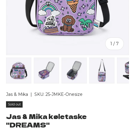
of
1
/
7
Load image 1 in gallery view
Load image 2 in gallery view
Load image 3 in gallery v
Load image 4 
Lo
Jas & Mika
|
SKU:
25-JMKE-Onesize
Sold out
Jas & Mika køletaske
"DREAMS"