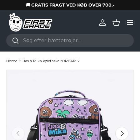
🚚 GRATIS FRAGT VED KØB OVER 700.-
Skip to content
Log in
Basket
Search
Search
Home
Jas & Mika køletaske "DREAMS"
Skip to product information
Previous
Next