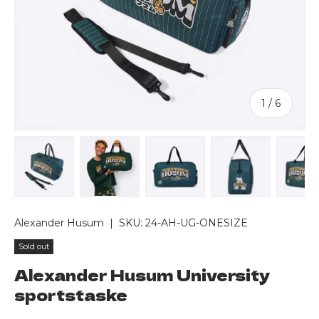
of
1
/
6
Load image 1 in gallery view
Load image 2 in gallery view
Load image 3 in gallery v
Load image 4 
Lo
Alexander Husum
|
SKU:
24-AH-UG-ONESIZE
Sold out
Alexander Husum University
sportstaske