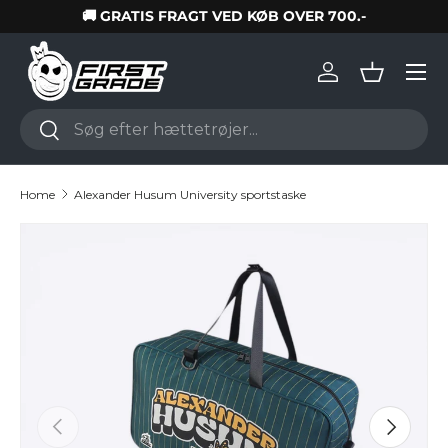
🚚 GRATIS FRAGT VED KØB OVER 700.-
Skip to content
Log in
Basket
Search
Search
Home
Alexander Husum University sportstaske
Skip to product information
Previous
Next