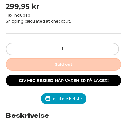
Regular price
299,95 kr
Tax included
Shipping
calculated at checkout.
Qty
Decrease quantity
Increa
Sold out
GIV MIG BESKED NÅR VAREN ER PÅ LAGER!
Føj til ønskeliste
Beskrivelse