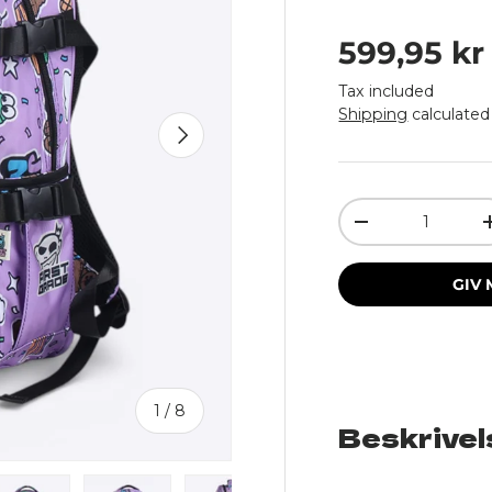
Regular p
599,95 kr
Tax included
Shipping
calculated
Next
Qty
Decrease quant
GIV 
of
1
/
8
Beskrivel