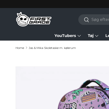
Skip to content
Search
Search
YouTubers
Tøj
L
Home
Jas & Mika Skoletaske m. kølerum
Skip to product information