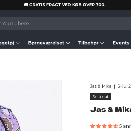
🚚 GRATIS FRAGT VED KØB OVER 700.-
egetøj
Børneværelset
Tilbehør
Events
Jas & Mika
|
SKU:
Sold out
Jas & Mik
5 an