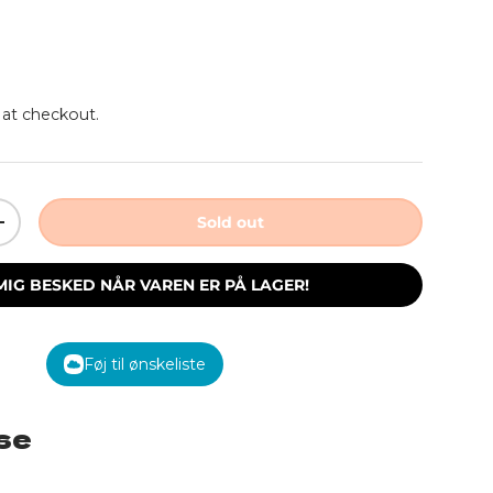
rice
 at checkout.
Sold out
ity
Increase quantity
MIG BESKED NÅR VAREN ER PÅ LAGER!
Føj til ønskeliste
se