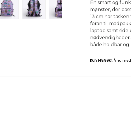
En smart og fun
mønster, der pass
13 cm har taske
ery view
ge 4 in gallery view
Load image 5 in gallery view
Load image 6 in gallery view
Load image 7 in gallery view
Load image 8 in ga
foran til madpakk
laptop samt side
nødvendigheder. 
både holdbar og l