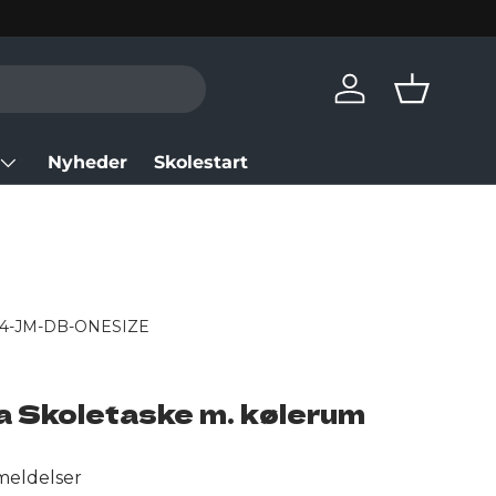
Log in
Basket
Nyheder
Skolestart
24-JM-DB-ONESIZE
a Skoletaske m. kølerum
meldelser