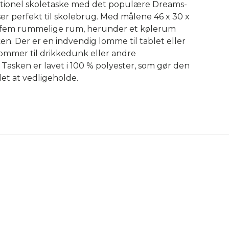
ktionel skoletaske med det populære Dreams-
er perfekt til skolebrug. Med målene 46 x 30 x
n fem rummelige rum, herunder et kølerum
llery view
en. Der er en indvendig lomme til tablet eller
lommer til drikkedunk eller andre
Tasken er lavet i 100 % polyester, som gør den
et at vedligeholde.