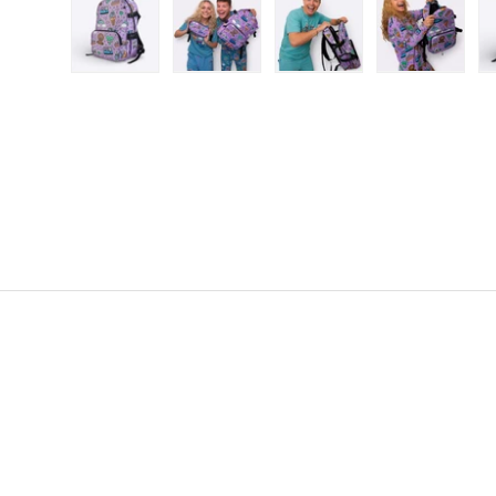
Load image 1 in gallery view
Load image 2 in gallery view
Load image 3 in gall
Load ima