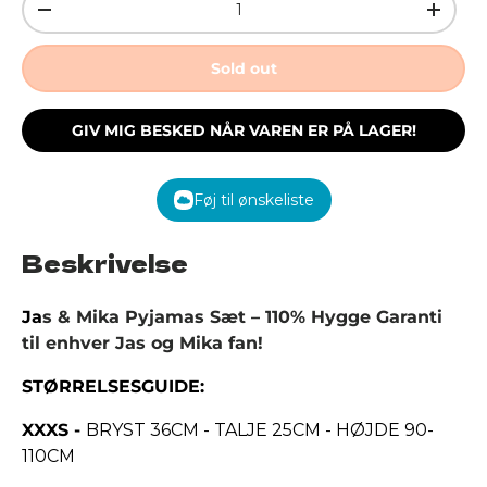
Decrease quantity
Increa
Sold out
GIV MIG BESKED NÅR VAREN ER PÅ LAGER!
Føj til ønskeliste
Beskrivelse
Ja
s & Mika Pyjamas Sæt – 110% Hygge Garanti
til enhver Jas og Mika fan!
STØRRELSESGUIDE:
XXXS -
BRYST 36CM - TALJE 25CM - HØJDE 90-
110CM