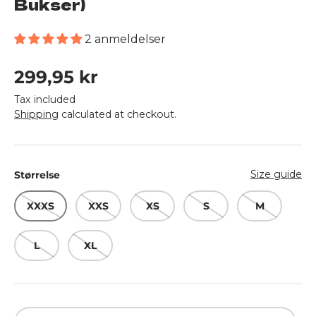
Bukser)
2 anmeldelser
Regular price
299,95 kr
Tax included
Shipping
calculated at checkout.
Size guide
Størrelse
XXXS
XXS
XS
S
M
L
XL
Qty