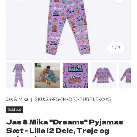
of
1
/
7
Load image 1 in gallery view
Load image 2 in gallery view
Load image 3 in gallery v
Load image 4 
Lo
Jas & Mika
|
SKU:
24-FG-JM-DPJ-PURPLE-XXXS
Sold out
Jas & Mika "Dreams" Pyjamas
Sæt - Lilla (2 Dele, Trøje og