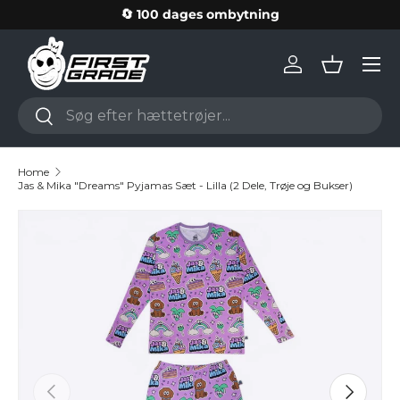
🔄 100 dages ombytning
Skip to content
Log in
Basket
Search
Search
Home
Jas & Mika "Dreams" Pyjamas Sæt - Lilla (2 Dele, Trøje og Bukser)
Skip to product information
Previous
Next