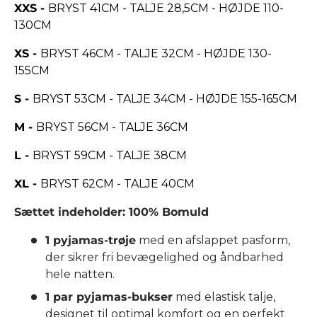
XXS -
BRYST 41CM - TALJE 28,5CM - HØJDE 110-
130CM
XS -
BRYST 46CM - TALJE 32CM - HØJDE 130-
155CM
S -
BRYST 53CM - TALJE 34CM - HØJDE 155-165CM
M -
BRYST 56CM - TALJE 36CM
L -
BRYST 59CM - TALJE 38CM
XL -
BRYST 62CM - TALJE 40CM
Sættet indeholder: 100% Bomuld
1 pyjamas-trøje
med en afslappet pasform,
der sikrer fri bevægelighed og åndbarhed
hele natten.
1 par pyjamas-bukser
med elastisk talje,
designet til optimal komfort og en perfekt