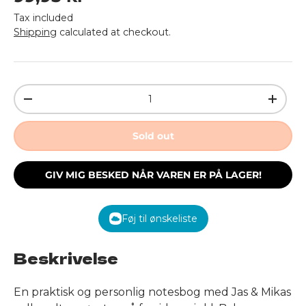
Tax included
Shipping
calculated at checkout.
Qty
Decrease quantity
Increa
Sold out
GIV MIG BESKED NÅR VAREN ER PÅ LAGER!
Føj til ønskeliste
Beskrivelse
En praktisk og personlig notesbog med Jas & Mikas