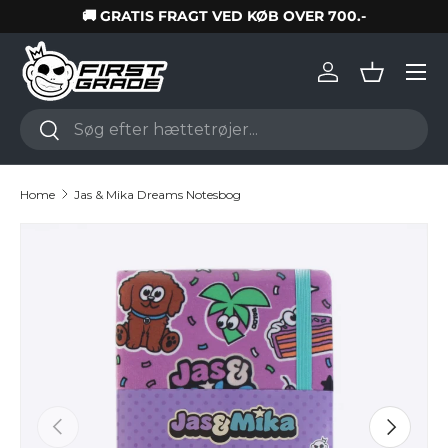
🚚 GRATIS FRAGT VED KØB OVER 700.-
Skip to content
Log in
Basket
Search
Search
Home
Jas & Mika Dreams Notesbog
Skip to product information
Previous
Next