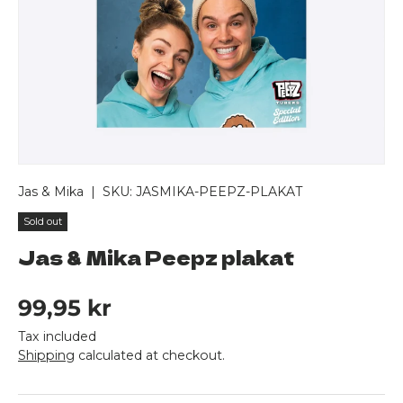
Jas & Mika
|
SKU:
JASMIKA-PEEPZ-PLAKAT
Sold out
Jas & Mika Peepz plakat
Regular price
99,95 kr
Tax included
Shipping
calculated at checkout.