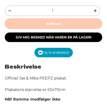
Qty
Decrease quantity
Increa
Sold out
GIV MIG BESKED NÅR VAREN ER PÅ LAGER!
Føj til ønskeliste
Beskrivelse
Officiel Jas & Mika PEEPZ plakat.
Plakatens størrelse er 50x70cm
NB! Ramme medfølger ikke