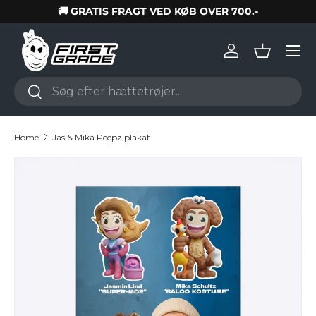
🚚 GRATIS FRAGT VED KØB OVER 700.-
Skip to content
Log in
Basket
Search
Search
Home
Jas & Mika Peepz plakat
Skip to product information